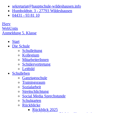
sekretariat@hauptschule-wildeshausen.info
Humboldtstr. 3 - 27793 Wildeshausen
04431 - 93 81 10
IServ
WebUntis
Anmeldung 5. Klasse
Start
Die Schule
Schulleitung
Kollegium
MitarbeiterInnen
Schülervertretung
Leitbild
Schulleben
Ganztagsschule
Trainingsraum
Sozialarbeit
Streitschlichtung
Social Media Sprechstunde
Schulgarten
Rückblicke
Rückblick 2025