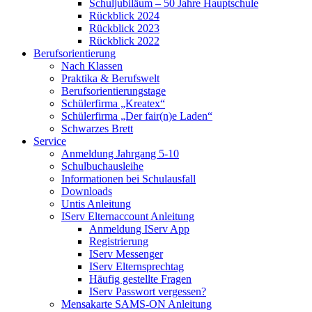
Schuljubiläum – 50 Jahre Hauptschule
Rückblick 2024
Rückblick 2023
Rückblick 2022
Berufsorientierung
Nach Klassen
Praktika & Berufswelt
Berufsorientierungstage
Schülerfirma „Kreatex“
Schülerfirma „Der fair(n)e Laden“
Schwarzes Brett
Service
Anmeldung Jahrgang 5-10
Schulbuchausleihe
Informationen bei Schulausfall
Downloads
Untis Anleitung
IServ Elternaccount Anleitung
Anmeldung IServ App
Registrierung
IServ Messenger
IServ Elternsprechtag
Häufig gestellte Fragen
IServ Passwort vergessen?
Mensakarte SAMS-ON Anleitung