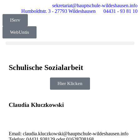
sekretariat@hauptschule-wildeshausen.info
Humboldtstr. 3 - 27793 Wildeshausen
04431 - 93 81 10
IServ
WebUntis
Schulische Sozialarbeit
Hier Klicken
Claudia K
luczkowski
Email: claudia.kluczkowski@hauptschule-wildeshausen.info
Telefon: 04431 938129 oder 01628708168