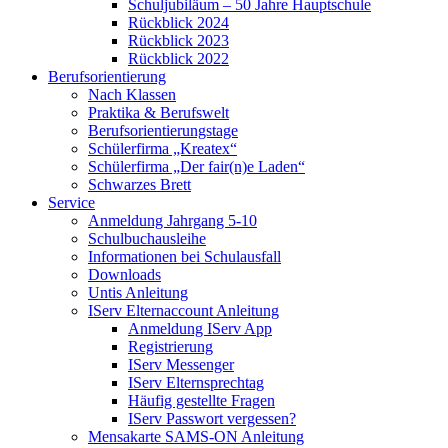
Schuljubiläum – 50 Jahre Hauptschule
Rückblick 2024
Rückblick 2023
Rückblick 2022
Berufsorientierung
Nach Klassen
Praktika & Berufswelt
Berufsorientierungstage
Schülerfirma „Kreatex“
Schülerfirma „Der fair(n)e Laden“
Schwarzes Brett
Service
Anmeldung Jahrgang 5-10
Schulbuchausleihe
Informationen bei Schulausfall
Downloads
Untis Anleitung
IServ Elternaccount Anleitung
Anmeldung IServ App
Registrierung
IServ Messenger
IServ Elternsprechtag
Häufig gestellte Fragen
IServ Passwort vergessen?
Mensakarte SAMS-ON Anleitung