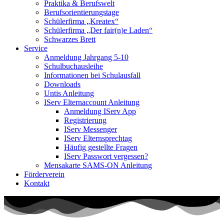
Praktika & Berufswelt
Berufsorientierungstage
Schülerfirma „Kreatex“
Schülerfirma „Der fair(n)e Laden“
Schwarzes Brett
Service
Anmeldung Jahrgang 5-10
Schulbuchausleihe
Informationen bei Schulausfall
Downloads
Untis Anleitung
IServ Elternaccount Anleitung
Anmeldung IServ App
Registrierung
IServ Messenger
IServ Elternsprechtag
Häufig gestellte Fragen
IServ Passwort vergessen?
Mensakarte SAMS-ON Anleitung
Förderverein
Kontakt