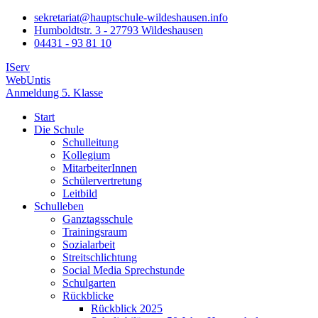
sekretariat@hauptschule-wildeshausen.info
Humboldtstr. 3 - 27793 Wildeshausen
04431 - 93 81 10
IServ
WebUntis
Anmeldung 5. Klasse
Start
Die Schule
Schulleitung
Kollegium
MitarbeiterInnen
Schülervertretung
Leitbild
Schulleben
Ganztagsschule
Trainingsraum
Sozialarbeit
Streitschlichtung
Social Media Sprechstunde
Schulgarten
Rückblicke
Rückblick 2025